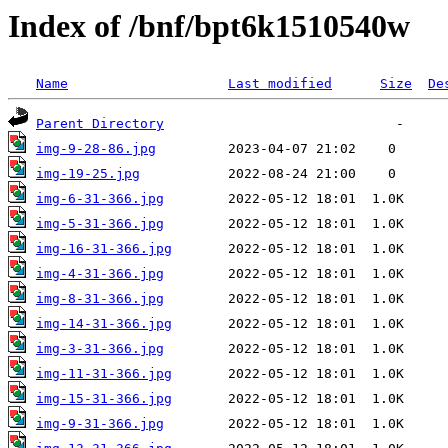
Index of /bnf/bpt6k1510540w
Name
Last modified
Size
De
Parent Directory
img-9-28-86.jpg
img-19-25.jpg
img-6-31-366.jpg
img-5-31-366.jpg
img-16-31-366.jpg
img-4-31-366.jpg
img-8-31-366.jpg
img-14-31-366.jpg
img-3-31-366.jpg
img-11-31-366.jpg
img-15-31-366.jpg
img-9-31-366.jpg